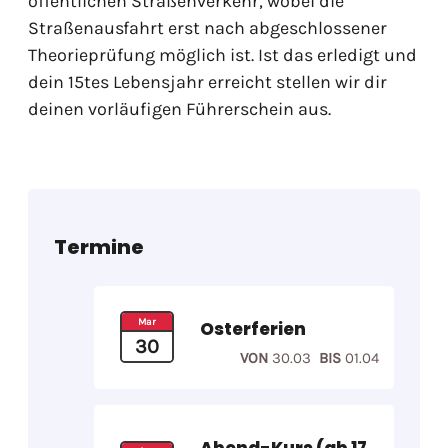
öffentlichen Straßenverkehr, wobei die
Straßenausfahrt erst nach abgeschlossener
Theorieprüfung möglich ist. Ist das erledigt und
dein 15tes Lebensjahr erreicht stellen wir dir
deinen vorläufigen Führerschein aus.
Termine
Mar
Osterferien
30
VON
30.03
BIS
01.04
Abend-Kurs (ab 17