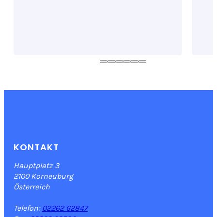
KONTAKT
Hauptplatz 3
2100 Korneuburg
Österreich
Telefon:
02262 62847