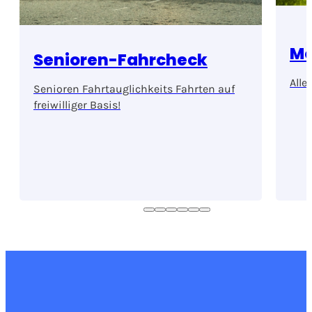
Mo
Senioren-Fahrcheck
Alle
Senioren Fahrtauglichkeits Fahrten auf
freiwilliger Basis!